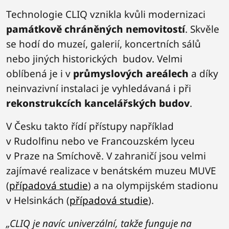
Technologie CLIQ vznikla kvůli modernizaci
památkově chráněných nemovitostí
. Skvěle
se hodí do muzeí, galerií, koncertních sálů
nebo jiných historických budov. Velmi
oblíbená je i v
průmyslových areálech
a díky
neinvazivní instalaci je vyhledávaná i při
rekonstrukcích kancelářských budov
.
V Česku takto řídí přístupy například
v Rudolfinu nebo ve Francouzském lyceu
v Praze na Smíchově. V zahraničí jsou velmi
zajímavé realizace v benátském muzeu MUVE
(
případová studie
) a na olympijském stadionu
v Helsinkách (
případová studie
).
„CLIQ je navíc univerzální, takže funguje na