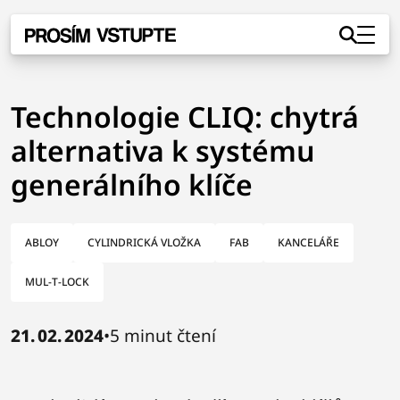
Přejít na hlavní obsah
Technologie CLIQ: chytrá
alternativa k systému
generálního klíče
ABLOY
CYLINDRICKÁ VLOŽKA
FAB
KANCELÁŘE
MUL-T-LOCK
21. 02. 2024
•
5 minut čtení