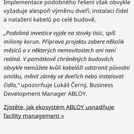
Implementace podobného řešení však obvykle
vyžaduje alespoň výměnu dveří, instalaci čidel
a natažení kabelů po celé budově.
„Podobná investice vyjde na stovky tisíc, spíš
miliony korun. Příprava projektu zabere několik
měsíců a v některých nemovitostech ani není
reálná. V památkově chráněných budovách
obvykle nemůžete kvůli kabeláži odstranit původní
omítku, měnit zámky ve dveřích nebo instalovat
čidla,“
upozorňuje Lukáš Černý, Business
Development Manager ABLOY.
Zjistěte, jak ekosystém ABLOY usnadňuje
facility management »