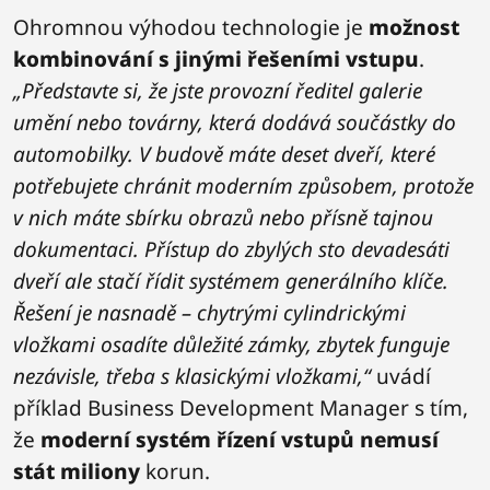
Ohromnou výhodou technologie je
možnost
kombinování s jinými řešeními vstupu
.
„Představte si, že jste provozní ředitel galerie
umění nebo továrny, která dodává součástky do
automobilky. V budově máte deset dveří, které
potřebujete chránit moderním způsobem, protože
v nich máte sbírku obrazů nebo přísně tajnou
dokumentaci. Přístup do zbylých sto devadesáti
dveří ale stačí řídit systémem generálního klíče.
Řešení je nasnadě – chytrými cylindrickými
vložkami osadíte důležité zámky, zbytek funguje
nezávisle, třeba s klasickými vložkami,“
uvádí
příklad Business Development Manager s tím,
že
moderní systém řízení vstupů nemusí
stát miliony
korun.