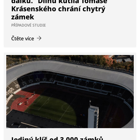
dálku.” Dílnu kutila Tomáše
Krásenského chrání chytrý
zámek
PŘÍPADOVÉ STUDIE
Čtěte více
Jediný klíč od 3 000 zámků.