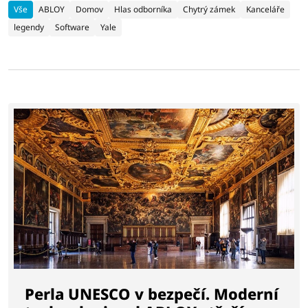
Vše
ABLOY
Domov
Hlas odborníka
Chytrý zámek
Kanceláře
legendy
Software
Yale
Perla UNESCO v bezpečí. Moderní